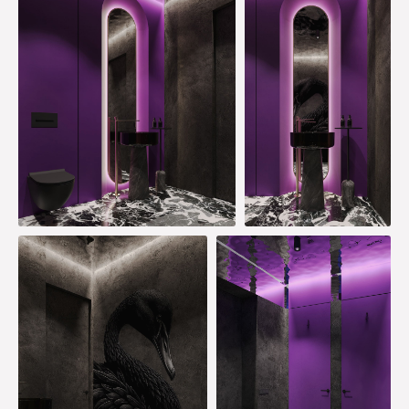
shalyudesign@mail.ru
Пн-Пт - с 10:00 до 19:00
График работы компании
(сб-вс — по договоренности)
Для поставщиков (предложение
о сотрудничестве только сюда)
С реализацией мы работаем в Москве, Ярославле
shalyudesigncom@mail.ru
и Санкт-Петербурге,
а дистанционные проекты делаем во всех точках
мира.
Политика конфиденциальности
Разработка сайта